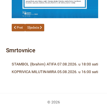
Prethodni članak: BEČIRHODŽIĆ (Hajrudin) NISVETA 09.06.2026
Sljedeći članak: ŠAHINOVIĆ (Rešad) MEHO 08.06.2026.
Pret
Sljedeće
Smrtovnice
STAMBOL (Ibrahim) ATIFA 07.08.2026. u 18:00 sati
KOPRIVICA MILUTIN-MIRA 05.08.2026. u 16:00 sati
© 2026