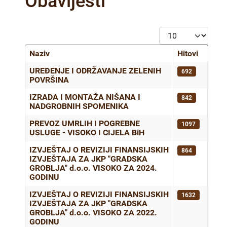
Obavijesti
Prikaz #
Naziv
Hitovi
Članci
UREĐENJE I ODRŽAVANJE ZELENIH
692
POVRŠINA
IZRADA I MONTAŽA NIŠANA I
842
NADGROBNIH SPOMENIKA
PREVOZ UMRLIH I POGREBNE
1097
USLUGE - VISOKO I CIJELA BiH
IZVJEŠTAJ O REVIZIJI FINANSIJSKIH
864
IZVJEŠTAJA ZA JKP "GRADSKA
GROBLJA" d.o.o. VISOKO ZA 2024.
GODINU
IZVJEŠTAJ O REVIZIJI FINANSIJSKIH
1632
IZVJEŠTAJA ZA JKP "GRADSKA
GROBLJA" d.o.o. VISOKO ZA 2022.
GODINU