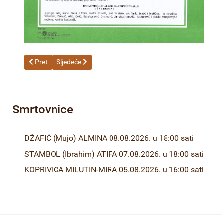
Prethodni članak: ZGONJANIN (Slavko) MILENKO 08.06.2026. u
Sljedeći članak: FEJZIĆ (Mensur) MALIK 04.06.2026. u
Pret
Sljedeće
Smrtovnice
DŽAFIĆ (Mujo) ALMINA 08.08.2026. u 18:00 sati
STAMBOL (Ibrahim) ATIFA 07.08.2026. u 18:00 sati
KOPRIVICA MILUTIN-MIRA 05.08.2026. u 16:00 sati