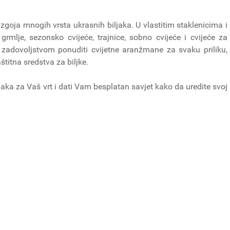
goja mnogih vrsta ukrasnih biljaka. U vlastitim staklenicima i
grmlje, sezonsko cvijeće, trajnice, sobno cvijeće i cvijeće za
zadovoljstvom ponuditi cvijetne aranžmane za svaku priliku,
aštitna sredstva za biljke.
ljaka za Vaš vrt i dati Vam besplatan savjet kako da uredite svoj