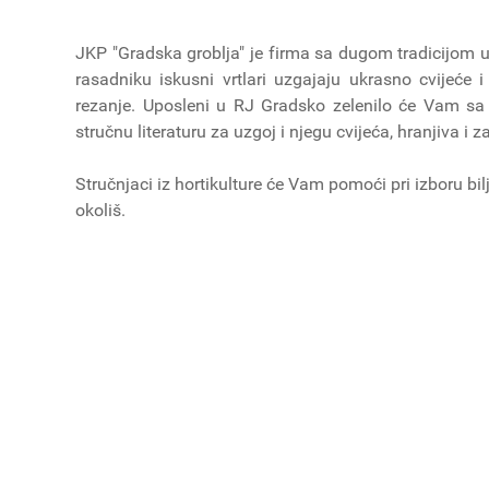
JKP "Gradska groblja" je firma sa dugom tradicijom uz
rasadniku iskusni vrtlari uzgajaju ukrasno cvijeće i 
rezanje. Uposleni u RJ Gradsko zelenilo će Vam sa 
stručnu literaturu za uzgoj i njegu cvijeća, hranjiva i z
Stručnjaci iz hortikulture će Vam pomoći pri izboru bi
okoliš.