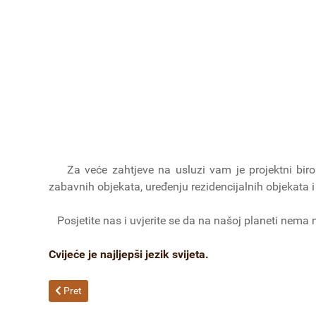
Za veće zahtjeve na usluzi vam je projektni biro 
zabavnih objekata, uređenju rezidencijalnih objekata i
Posjetite nas i uvjerite se da na našoj planeti nema n
Cvijeće je najljepši jezik svijeta.
Prethodni članak: Pogrebne usluge
Pret