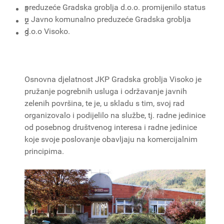
preduzeće Gradska groblja d.o.o. promijenilo status
1
u Javno komunalno preduzeće Gradska groblja
2
d.o.o Visoko.
3
Osnovna djelatnost JKP Gradska groblja Visoko je
pružanje pogrebnih usluga i održavanje javnih
zelenih površina, te je, u skladu s tim, svoj rad
organizovalo i podijelilo na službe, tj. radne jedinice
od posebnog društvenog interesa i radne jedinice
koje svoje poslovanje obavljaju na komercijalnim
principima.