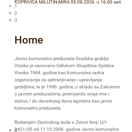
KOPRIVICA MILUTIN-MIRA 05.08.2026. u 16:00 sati
1
2
3
Home
Javno komunalno preduzeće Gradska groblja
Visoko je osnovano Odlukom Skupštine Opštine
Visoko 1984. godine kao Komunalna radna
organizacija za sahranjivanje i upravljanje
grobljima, te je 1990. godine, u skladu sa Zakonom
o javnim preduzećima, promijenilo svoje ime i
status, i do današnjeg dana egzistira kao javno
komunalno preduzeće.
Rješenjem Općinskog suda u Zenici broj: U/I-
2421/05 od 11.10.2006. godine Javno komunalno
0