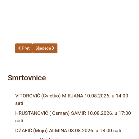
Prethodni članak: 21-23-1 Odluka o izboru najpovoljnijeg ponuđ
Sljedeći članak: 22-23 Odluka o izboru najpovoljnijeg
Pret
Sljedeće
Smrtovnice
VITOROVIĆ (Cvjetko) MIRJANA 10.08.2026. u 14:00
sati
HRUSTANOVIĆ ( Osman) SAMIR 10.08.2026. u 17:00
sati
DŽAFIĆ (Mujo) ALMINA 08.08.2026. u 18:00 sati