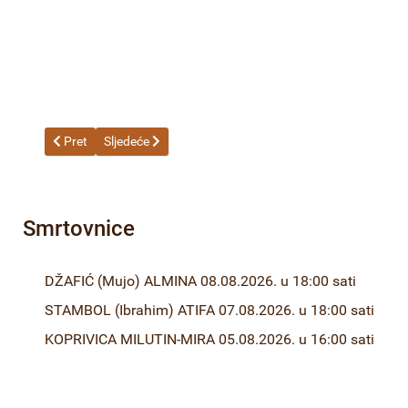
Prethodni članak: 21-23 Odluka o izboru najpovoljnijeg ponuđača 
Sljedeći članak: 20-23 Odluka o izboru najpovoljnijeg p
Pret
Sljedeće
Smrtovnice
DŽAFIĆ (Mujo) ALMINA 08.08.2026. u 18:00 sati
STAMBOL (Ibrahim) ATIFA 07.08.2026. u 18:00 sati
KOPRIVICA MILUTIN-MIRA 05.08.2026. u 16:00 sati