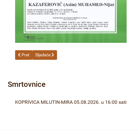
Prethodni članak: HAJRO (Mustafa) hadži EMSA 13.10.2025. u 
Sljedeći članak: PEKSIN (Murat) EJUB 07.10.2025. u 1
Pret
Sljedeće
Smrtovnice
KOPRIVICA MILUTIN-MIRA 05.08.2026. u 16:00 sati