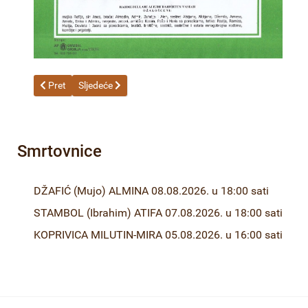
Prethodni članak: PEKSIN (Murat) EJUB 07.10.2025. u 17:00 sa
Sljedeći članak: MLIVIĆ (Alija) SAKIB- Lee 06.10.2025. 
Pret
Sljedeće
Smrtovnice
DŽAFIĆ (Mujo) ALMINA 08.08.2026. u 18:00 sati
STAMBOL (Ibrahim) ATIFA 07.08.2026. u 18:00 sati
KOPRIVICA MILUTIN-MIRA 05.08.2026. u 16:00 sati