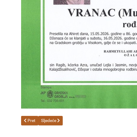
Prethodni članak: RAMADANI (Derviš) FADILA 19.05.2026. u 
Sljedeći članak: LEMEŠ (Arif) ČATIBA 14.05.2026. u
Pret
Sljedeće