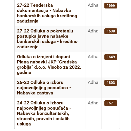
27-22 Tenderska
Adha
1666
dokumentacija - Nabavka
bankarskih usluga kreditnog
zaduženja
27-22 Odluka o pokretanju
Adha
1638
postupka javne nabavke
bankarskih usluga - kreditno
zaduženje
Odluka o izmjeni i dopuni
Adha
1649
Plana nabavki JKP "Gradska
groblja" d.o.o. Visoko za 2022.
godinu
26-22 Odluka o izboru
Adha
1803
najpovoljnijeg ponuđača -
Nabavka zastava
24-22 Odluka o izboru
Adha
1671
najpovoljnijeg ponuđača -
Nabavka konzultantskih,
stručnih, pravnih i ostalih
usluga