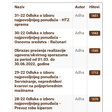
Naziv
Autor
Hitovi
Članci
31-22 Odluka o izboru
Adha
1651
najpovoljnijeg ponuđača - HTZ
oprema
30-22 Odluka o izboru
Adha
1562
najpovoljnijeg ponuđača -
Osnovna sredstva - Računari
Obrazac praćenja realizacije
Adha
1545
ugovora/okvirnog sporazuma
za period od 01.03. do
30.06.2022. godine
29-22 Odluka o izboru
Adha
1712
najpovoljnijeg ponuđača -
Servisiranje, nepredviđeni
kvarovi na poljoprivrednim
mašinama
28-22 Odluka o izboru
Adha
1570
najpovoljnijeg ponuđača -
Prevoz robe kiperom