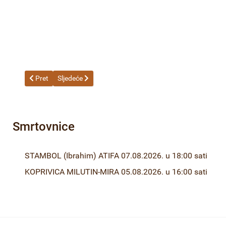
Prethodni članak: 20-23-1 Odluka o izboru najpovoljnijeg pon
Sljedeći članak: 26-23 Odluka o izboru najpovoljnijeg p
Pret
Sljedeće
Smrtovnice
STAMBOL (Ibrahim) ATIFA 07.08.2026. u 18:00 sati
KOPRIVICA MILUTIN-MIRA 05.08.2026. u 16:00 sati