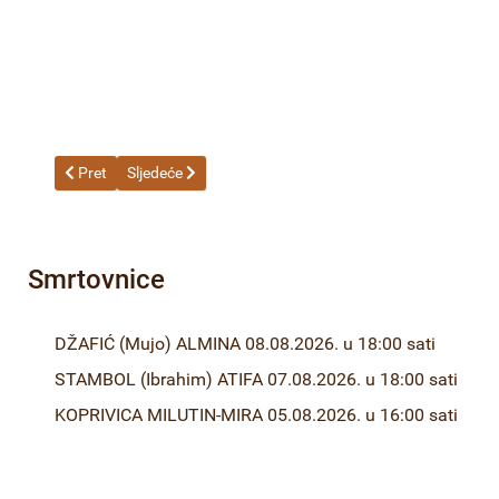
Prethodni članak: 20-23 Odluka o izboru najpovoljnijeg ponuđača
Sljedeći članak: 20-23 RJEŠENJE O USVAJANJU Ž
Pret
Sljedeće
Smrtovnice
DŽAFIĆ (Mujo) ALMINA 08.08.2026. u 18:00 sati
STAMBOL (Ibrahim) ATIFA 07.08.2026. u 18:00 sati
KOPRIVICA MILUTIN-MIRA 05.08.2026. u 16:00 sati